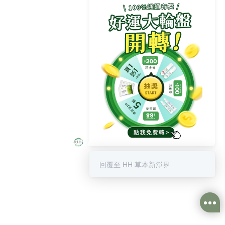
【 點圖片馬上試手氣👆👆👆】
✅$200折價劵 ✅專區買1送1
回覆至 HH 草本新淨界
✅私密第2件5折 ✅私密噴霧
天天3次機會，中獎率100%💪