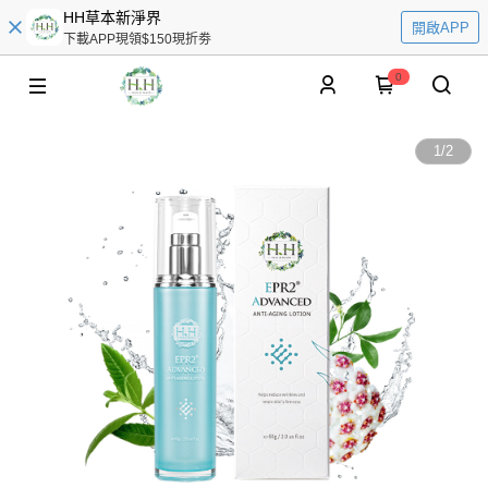
HH草本新淨界
開啟APP
下載APP現領$150現折劵
0
1
/
2