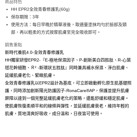
商品特色
Apple Pay
HH EPR2全效青春修護乳(60g)
保存期限：3年
街口支付
使用方法：每日早晚於精華液後，取適量塗抹均勻於臉部及頸
悠遊付
部，再以輕柔的方式按摩肌膚至完全吸收即可。
Google Pay
銷售重點
新時代養肌4.0-全效青春修護乳
全盈+PAY
HH獨家研發EPR2-『E-極地保濕因子、P-創新美白四胜肽、R-心葉
大哥付你分期
毬花幹細胞、Ｒ² -新環狀五胜肽』同時兼具補水保濕、淨白肌膚、
相關說明
延緩肌膚老化、緊緻肌膚。
【大哥付你分期使用說明】
全效青春修護乳以EPR2設計為基底，可立即啟動孵化原生肌基礎照
AFTEE先享後付
1.本服務由台灣大哥大提供，台灣大哥大用戶可立即使用無須另外申請。
2.付款方式選擇「大哥付你分期」，訂單成立後會自動跳轉到大哥付的交易
護，同時添加創新陽光防護因子-RonaCare®AP，保護並提升肌膚
相關說明
流程，驗證手機門號後，選擇欲分期的期數、繳款截止日，確認付款後即完
【關於「AFTEE先享後付」】
屏障以達到一個完整延緩肌膚老化的策略，還能舒緩和穩定肌膚。
成交易。
ATM付款
AFTEE先享後付是「在收到商品之後才付款」的支付方式。 讓您購物簡單
使肌膚恢復柔順平和的線條與彈性，並延緩肌膚衰老，維持年輕的
3.實際核准額度、可分期數及費用金額請依後續交易確認頁面所載為準。
便利好安心！
4.訂單成立30分鐘內，如未前往確認交易或遇審核未通過，訂單將自動取
肌膚，質地清爽好吸收，成分溫和，日夜皆可使用。
１．簡單：不需註冊會員、不需綁卡、不需儲值。
運送方式
消。如遇「轉專審核」未通過狀況，表示未達大哥付你分期系統評分，恕無
２．便利：只要手機號碼，簡訊認證，即可結帳。
法說明評估內容。
３．安心：先確認商品／服務後，再付款。
全家付款取貨
【繳款方式說明】
1.分期款項不併入電信帳單，「大哥付你分期」於每月結算日後寄送繳費提
每筆NT$60，滿NT$399(含以上)免運費
【「AFTEE先享後付」結帳流程】