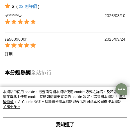
5
(
22
則評價
)
a********w
2026/03/10
sa5689600h
2025/09/24
好用
本分類熱銷
全站排行
本網站中使用 cookie，欲查詢有關本網站使用 cookie 方式之詳情，及若您不希
熱門標籤
望在電腦上使用 cookie 時應如何變更電腦的 cookie 設定，請參閱本網站「
隱私
權條款
」之 Cookie 聲明。您繼續使用本網站即表示您同意本公司得按本網站使
用條款之 Cookie 聲明使用 cookie。
了解更多 >
我知道了