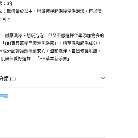
限：3年
法：取適量於盆中，稍微攪拌起泡後浸浴泡澡，再以清
即可。
點，討厭洗澡？想玩泡泡，但又不想選擇化學添加物多的
y
選「HH寶貝燕麥皂素泡泡浴露」，植萃溫和起泡成分，
cert成分認證讓媽咪更安心，溫和洗淨，自然修護肌膚。
的肌膚保養好選擇—「HH草本新淨界」。
分期
你分期使用說明】
類 (1)
享後付
由台灣大哥大提供，台灣大哥大用戶可立即使用無須另外申請。
式選擇「大哥付你分期」，訂單成立後會自動跳轉到大哥付的交易
沐浴清潔
證手機門號後，選擇欲分期的期數、繳款截止日，確認付款後即
FTEE先享後付」】
客服
。
先享後付是「在收到商品之後才付款」的支付方式。 讓您購物簡單
准額度、可分期數及費用金額請依後續交易確認頁面所載為準。
心！
立30分鐘內，如未前往確認交易或遇審核未通過，訂單將自動取
：不需註冊會員、不需綁卡、不需儲值。
「轉專審核」未通過狀況，表示未達大哥付你分期系統評分，恕
：只要手機號碼，簡訊認證，即可結帳。
評估內容。
：先確認商品／服務後，再付款。
式說明】
取貨
項不併入電信帳單，「大哥付你分期」於每月結算日後寄送繳費提
EE先享後付」結帳流程】
0，滿NT$399(含以上)免運費
方式選擇「AFTEE先享後付」後，將跳轉至「AFTEE先享後