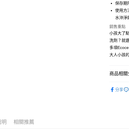
保存期
Apple Pay
使用方
街口支付
水沖淨
悠遊付
銷售重點
小孩大了
Google Pa
洗劑？就
全盈+PAY
多項Eco
大人小孩
大哥付你
相關說明
【大哥付
商品相關分
AFTEE先
1.本服務
2.付款方
相關說明
寶寶保養
流程，驗
【關於「A
分享
ATM付款
完成交易
AFTEE
3.實際核
便利好安
4.訂單成
１．簡單
消。如遇
２．便利
運送方式
無法說明
３．安心
【繳款方
全家付款
說明
相關推薦
1.分期款
【「AFT
醒簡訊。
每筆NT$6
１．於結帳