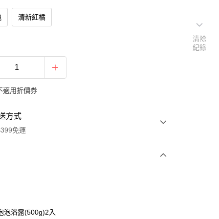
瑰
清新紅橘
清除
紀錄
不適用折價券
送方式
399免運
次付款
付款
泡浴露(500g)2入