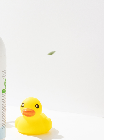
科技股份有限公司將有權停止該用戶之使用額度並採取法律行
智能櫃；配送3-5天)
查看運費
 (不要寫順豐任何地址，智能櫃/自取櫃都不能配
查看運費
地址/可以收件地址)