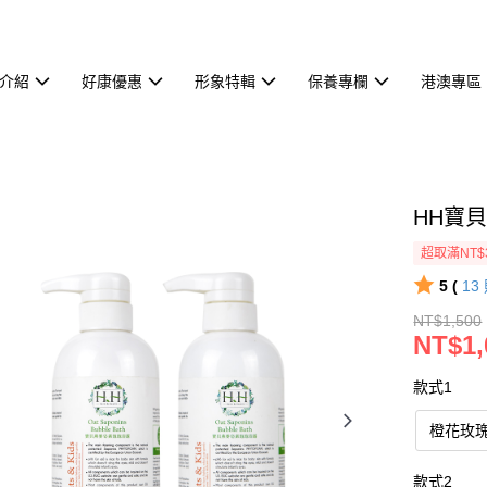
介紹
好康優惠
形象特輯
保養專欄
港澳專區
HH寶貝
超取滿NT$
5 (
13
NT$1,500
NT$1,
款式1
橙花玫
款式2