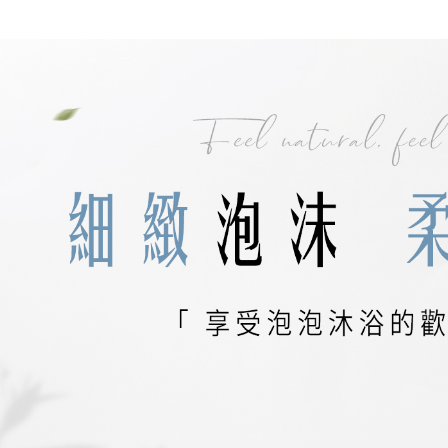
2.透過簡
付」結帳
帳／街口支
付款後全
２．訂單
３．收到繳
每筆NT$6
【注意事
／ATM／
1.本服務
※ 請注意
萊爾富取
用戶於交
絡購買商品
款買賣價
先享後付
每筆NT$6
2.基於同
※ 交易是
資料（包
是否繳費成
付款後萊
用，由本
付客戶支
每筆NT$6
3.完整用
【注意事
7-11付款
１．透過由
交易，需
每筆NT$6
求債權轉
２．關於
付款後7-1
https://aft
每筆NT$6
３．未成
「AFTE
宅配
任。
４．使用「
每筆NT$7
即時審查
結果請求
離島宅配
５．嚴禁
每筆NT$7