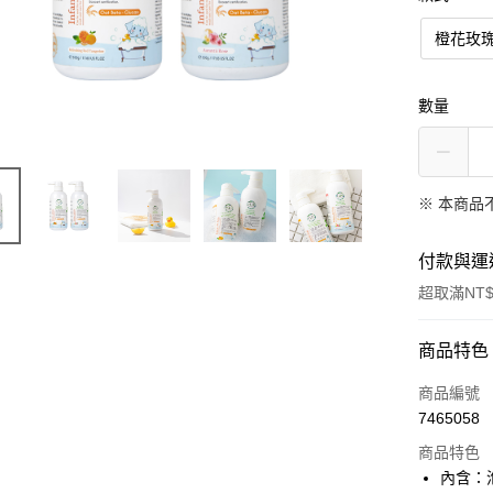
橙花玫
數量
※ 本商品
付款與運
超取滿NT$
付款方式
商品特色
信用卡一
商品編號
7465058
超商取貨
商品特色
LINE Pay
內含：泡