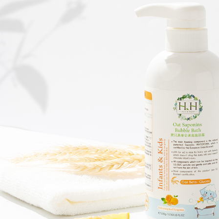
形，恩沛
動。
順豐 (支援
LINEX
送；寫住家