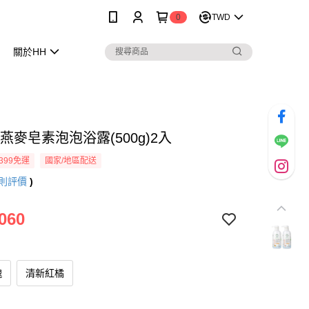
0
TWD
關於HH
燕麥皂素泡泡浴露(500g)2入
399免運
國家/地區配送
則評價
)
060
瑰
清新紅橘