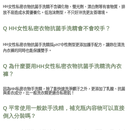
HH
女性私密衣物抗菌手洗精不含磷化物、螢光劑、漂白劑等有害物質，排
放不易造成水質優養化。低泡沫劑型，不只好沖洗更友善環境。
Q HH
女性私密衣物抗菌手洗精會不會咬手？
HH
女性私密衣物抗菌手洗精採
pH7
中性劑型更添加護手配方，讓妳在清洗
內衣褲的同時也能保護雙手。
Q
為什麼要用
HH
女性私密衣物抗菌手洗精洗內衣
褲？
因為
HH
私密衣物手洗精，除了能快速洗淨髒汙之外，更添加了乳酸、抗菌
與柔衣成分，比一般洗衣精更適合私密肌！
Q 平常使用一般款手洗精，補充瓶內容物可以直接
倒入分裝嗎？