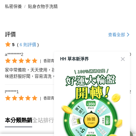
私密保養
貼身衣物手洗精
評價
查看全部
5
(
6
則評價
)
a*********2
2026/07/30
HH 草本新淨界
|
香甜青柚
家中常備款，天天使用，孩子習慣使用這組，也比較溫和不傷手，
味道舒服好聞，容易清洗，補充罐方便
l*******1
2026/07/22
|
香甜青柚
本分類熱銷
全站排行