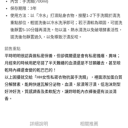
4.訂單成立30分鐘內，如未前往確認交易或遇審核未通過，訂單將自動取
內含：手洗精(700ml)
１．簡單：不需註冊會員、不需綁卡、不需儲值。
運送方式
消。如遇「轉專審核」未通過狀況，表示未達大哥付你分期系統評分，恕無
２．便利：只要手機號碼，簡訊認證，即可結帳。
保存期限：3年
法說明評估內容。
３．安心：先確認商品／服務後，再付款。
全家付款取貨
使用方法：以「冷水」打濕貼身衣物，按壓1-2下手洗精於清洗
【繳款方式說明】
1.分期款項不併入電信帳單，「大哥付你分期」於每月結算日後寄送繳費提
每筆NT$60，滿NT$399(含以上)免運費
重點部位，輕搓洗後以冷水洗淨即可；若汙漬較為頑固，可搓洗
【「AFTEE先享後付」結帳流程】
醒簡訊。
１．於結帳方式選擇「AFTEE先享後付」後，將跳轉至「AFTEE先享後付」
後靜置5-10分鐘再清洗。勿以溫、熱水清洗以免破壞酵素活性，
2.透過簡訊連結打開帳單後，可選擇「超商條碼／台灣大直營門市／銀行轉
付款後全家取貨
結帳頁面，進行簡訊認證並確認金額後，即可完成結帳。
帳／街口支付／iPASS MONEY」等通路繳費。
搓洗後勿靜置過久，以免導致汙漬反咬。
２．訂單成立數日內，您將收到繳費通知簡訊。
每筆NT$60，滿NT$399(含以上)免運費
３．收到繳費通知簡訊後14天內，點擊此簡訊中的連結，可透過四大超商／
【注意事項】
銷售重點
ATM／網路銀行／等多元方式進行付款，方視為交易完成。
萊爾富取貨付款
1.本服務係由「台灣大哥大股份有限公司」（以下簡稱本公司）所提供，讓
※ 請注意：結帳手續完成當下不需立刻繳費，但若您需要取消訂單，請聯絡
平時明明很認真做私密保養，但卻偶爾還是會有私密搔癢、異味；
用戶於交易時，得透過本服務購買商品或服務，並由商店將買賣／分期付款
每筆NT$60，滿NT$699(含以上)免運費
購買商品的店家。未經商家同意取消之訂單仍視為有效，需透過AFTEE先享
買賣價金債權讓與本公司後，依約使用本公司帳單繳交帳款。
月經來的時候用肥皂搓了半天難纏的血漬還是不甘願離去，甚至晾
後付繳納相關費用。
2.基於同意付款使用「大哥付你分期」之契約關係目的，商店將以您的個人
付款後萊爾富取貨
※ 交易是否成功請以「AFTEE先享後付 」之結帳頁面顯示為準，若有關於
乾時內褲還會變的乾巴巴的！
資料（包含姓名、電話或地址）提供予台灣大哥大進項蒐集、處理及利用，
是否繳費成功／繳費後需取消欲退款等相關疑問，請聯繫「AFTEE先享後付
以上困擾就交給「HH女性私密衣物抗菌手洗精」，裡面添加蛋白質
每筆NT$60，滿NT$699(含以上)免運費
由本公司與您本人進行分期帳單所需資料之確認、核對及更正。
客戶支援中心」
https://netprotections.freshdesk.com/support/home
3.完整用戶服務條款，請詳閱以下連結：
https://oppay.tw/userRule
分解酵素，能夠快速瓦解分泌物、血漬、尿漬等汙漬，低泡沫劑型
7-11付款取貨
【注意事項】
好沖好洗，質感調香及柔軟配方，讓妳晾乾內衣褲後還有淡淡清
１．透過由恩沛科技股份有限公司提供之「AFTEE先享後付」服務完成之交
每筆NT$60，滿NT$699(含以上)免運費
香。
易，需依本服務之必要範圍內提供個人資料，並將交易相關給付款項請求債
權轉讓予恩沛科技股份有限公司。
付款後7-11取貨
２．關於個人資料處理事宜，請瀏覽以下網址：
每筆NT$60，滿NT$699(含以上)免運費
https://aftee.tw/terms/#terms3
３．未成年的使用者請事先徵得法定代理人或監護人之同意方可使用
詳細說明
相關推薦
宅配
「AFTEE先享後付」，若未經同意申辦者引起之損失，本公司不負相關責