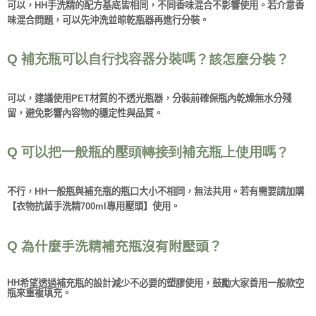
可以，
HH手洗精的配方基底皆相同，不同香味混合不影響使用。若介意香
味混合問題，可以先沖洗並晾乾瓶器再進行分裝。
Q 補充瓶可以自行找容器分裝嗎
？該怎麼分裝？
可以，建議使用PET材質的不透光瓶器，分裝前確保瓶內乾燥無水分殘
留，避免影響內容物的穩定性與品質。
Q 可以把一般瓶的壓頭轉接到補充瓶上使用嗎
？
不行，HH一般瓶與補充瓶的瓶口大小不相同，無法共用。若有需要請加購
【衣物抗菌手洗精700ml專用壓頭】使用。
Q
為什麼手洗精補充瓶沒有附壓頭
？
HH
希望透過補充瓶的設計減少不必要的塑膠使用，鼓勵大家善用一般款空
瓶來重複填充。