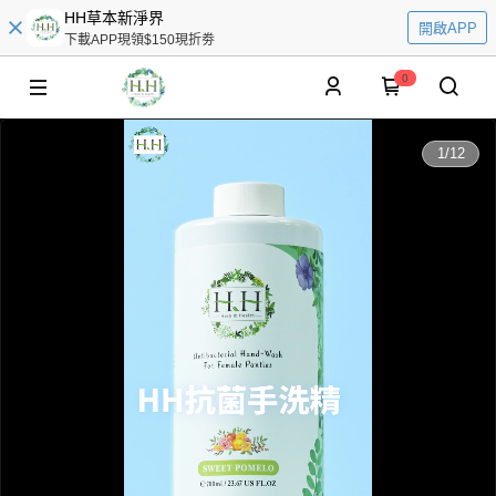
HH草本新淨界
開啟APP
下載APP現領$150現折劵
0
0:00
1
/
12