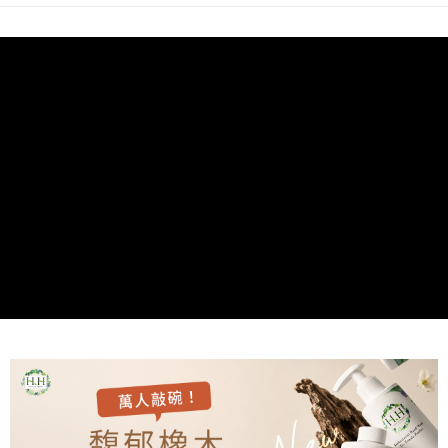
任。
每筆NT$70，滿NT$699(含以上)免運費
４．使用「AFTEE先享後付」時，將依據個別帳號之用戶狀況，依本公司即
時審查核予不同之上限額度；若仍有額度不足之情形，本公司將視審查結果
離島宅配
請求用戶進行身份認證。
每筆NT$70，滿NT$699(含以上)免運費
５．嚴禁一人註冊多個帳號或使用他人資訊註冊。若發現惡意使用之情形，
恩沛科技股份有限公司將有權停止該用戶之使用額度並採取法律行動。
順豐 (支援智能櫃；配送3-5天)
查看運費
LINEX (不要寫順豐任何地址，智能櫃/自取櫃都不能配
查看運費
送；寫住家地址/可以收件地址)