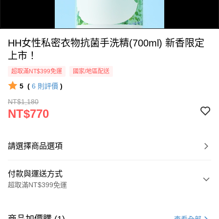
HH女性私密衣物抗菌手洗精(700ml) 新香限定
上市！
超取滿NT$399免運
國家/地區配送
5
(
6
則評價
)
0:00
NT$1,180
/
NT$770
0:38
請選擇商品選項
付款與運送方式
超取滿NT$399免運
付款方式
信用卡一次付款