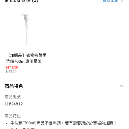
商品加價購 (1)
查看全部
超商取貨付款
LINE Pay
Apple Pay
街口支付
悠遊付
【加購品】衣物抗菌手
洗精700ml專用壓頭
Google Pay
NT$35
NT$69
全盈+PAY
大哥付你分期
商品特色
相關說明
商品編號
【大哥付你分期使用說明】
AFTEE先享後付
1.本服務由台灣大哥大提供，台灣大哥大用戶可立即使用無須另外申請。
11824812
2.付款方式選擇「大哥付你分期」，訂單成立後會自動跳轉到大哥付的交易
相關說明
流程，驗證手機門號後，選擇欲分期的期數、繳款截止日，確認付款後即完
商品特色
【關於「AFTEE先享後付」】
成交易。
ATM付款
AFTEE先享後付是「在收到商品之後才付款」的支付方式。 讓您購物簡單
手洗精(700ml)商品不含壓頭，若有需要請於於賣場內加購！
3.實際核准額度、可分期數及費用金額請依後續交易確認頁面所載為準。
便利好安心！