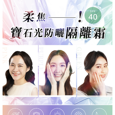
３．未成年的使用者請事先徵得法定代理人或監護人之同意方可使用
宅配
「AFTEE先享後付」，若未經同意申辦者引起之損失，本公司不負相關責
任。
每筆NT$70，滿NT$699(含以上)免運費
４．使用「AFTEE先享後付」時，將依據個別帳號之用戶狀況，依本公司即
時審查核予不同之上限額度；若仍有額度不足之情形，本公司將視審查結果
離島宅配
請求用戶進行身份認證。
每筆NT$70，滿NT$699(含以上)免運費
５．嚴禁一人註冊多個帳號或使用他人資訊註冊。若發現惡意使用之情形，
恩沛科技股份有限公司將有權停止該用戶之使用額度並採取法律行動。
順豐 (支援智能櫃；配送3-5天)
查看運費
LINEX (不要寫順豐任何地址，智能櫃/自取櫃都不能配
查看運費
送；寫住家地址/可以收件地址)