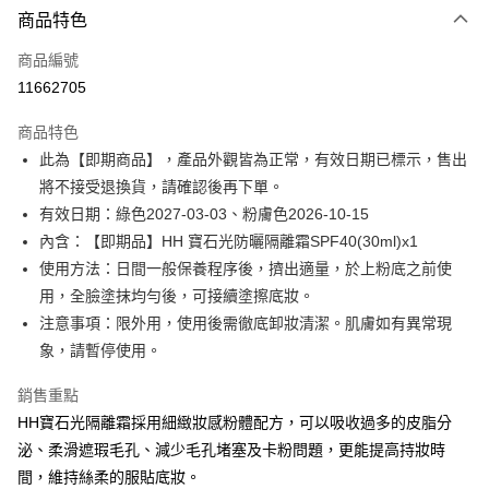
商品特色
信用卡一次付款
商品編號
超商取貨付款
11662705
LINE Pay
商品特色
Apple Pay
此為【即期商品】，產品外觀皆為正常，有效日期已標示，售出
將不接受退換貨，請確認後再下單。
街口支付
有效日期：綠色2027-03-03、粉膚色2026-10-15
悠遊付
內含：【即期品】HH 寶石光防曬隔離霜SPF40(30ml)x1
使用方法：日間一般保養程序後，擠出適量，於上粉底之前使
Google Pay
用，全臉塗抹均勻後，可接續塗擦底妝。
全盈+PAY
注意事項：限外用，使用後需徹底卸妝清潔。肌膚如有異常現
象，請暫停使用。
大哥付你分期
相關說明
銷售重點
【大哥付你分期使用說明】
HH寶石光隔離霜採用細緻妝感粉體配方，可以吸收過多的皮脂分
AFTEE先享後付
1.本服務由台灣大哥大提供，台灣大哥大用戶可立即使用無須另外申請。
2.付款方式選擇「大哥付你分期」，訂單成立後會自動跳轉到大哥付的交易
泌、柔滑遮瑕毛孔、減少毛孔堵塞及卡粉問題，更能提高持妝時
相關說明
流程，驗證手機門號後，選擇欲分期的期數、繳款截止日，確認付款後即完
【關於「AFTEE先享後付」】
間，維持絲柔的服貼底妝。
成交易。