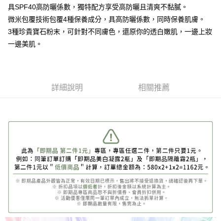
ATM付款
AFTEE先享後付是「在收到商品之後才付款」的支付方式。 讓您購物簡單
具SPF40高防曬係數，獨特配方享受高防曬且清爽不黏膩。
3.實際核准額度、可分期數及費用金額請依後續交易確認頁面所載為準。
便利好安心！
4.訂單成立30分鐘內，如未前往確認交易或遇審核未通過，訂單將自動取
微米包覆技術包覆4種保養成分，具高防曬係數，同時保養肌膚。
１．簡單：不需註冊會員、不需綁卡、不需儲值。
運送方式
消。如遇「轉專審核」未通過狀況，表示未達大哥付你分期系統評分，恕無
２．便利：只要手機號碼，簡訊認證，即可結帳。
3種珍貴寶石粉末，可針對不同膚色，還原你的透白嫩肌，一邊上妝
法說明評估內容。
３．安心：先確認商品／服務後，再付款。
全家付款取貨
【繳款方式說明】
一邊美肌。
1.分期款項不併入電信帳單，「大哥付你分期」於每月結算日後寄送繳費提
每筆NT$60，滿NT$399(含以上)免運費
【「AFTEE先享後付」結帳流程】
醒簡訊。
１．於結帳方式選擇「AFTEE先享後付」後，將跳轉至「AFTEE先享後付」
2.透過簡訊連結打開帳單後，可選擇「超商條碼／台灣大直營門市／銀行轉
付款後全家取貨
結帳頁面，進行簡訊認證並確認金額後，即可完成結帳。
帳／街口支付／iPASS MONEY」等通路繳費。
２．訂單成立數日內，您將收到繳費通知簡訊。
每筆NT$60，滿NT$399(含以上)免運費
詳細說明
相關推薦
３．收到繳費通知簡訊後14天內，點擊此簡訊中的連結，可透過四大超商／
【注意事項】
ATM／網路銀行／等多元方式進行付款，方視為交易完成。
萊爾富取貨付款
1.本服務係由「台灣大哥大股份有限公司」（以下簡稱本公司）所提供，讓
※ 請注意：結帳手續完成當下不需立刻繳費，但若您需要取消訂單，請聯絡
用戶於交易時，得透過本服務購買商品或服務，並由商店將買賣／分期付款
每筆NT$60，滿NT$699(含以上)免運費
購買商品的店家。未經商家同意取消之訂單仍視為有效，需透過AFTEE先享
買賣價金債權讓與本公司後，依約使用本公司帳單繳交帳款。
後付繳納相關費用。
2.基於同意付款使用「大哥付你分期」之契約關係目的，商店將以您的個人
付款後萊爾富取貨
※ 交易是否成功請以「AFTEE先享後付 」之結帳頁面顯示為準，若有關於
資料（包含姓名、電話或地址）提供予台灣大哥大進項蒐集、處理及利用，
是否繳費成功／繳費後需取消欲退款等相關疑問，請聯繫「AFTEE先享後付
每筆NT$60，滿NT$699(含以上)免運費
由本公司與您本人進行分期帳單所需資料之確認、核對及更正。
客戶支援中心」
https://netprotections.freshdesk.com/support/home
3.完整用戶服務條款，請詳閱以下連結：
https://oppay.tw/userRule
7-11付款取貨
【注意事項】
１．透過由恩沛科技股份有限公司提供之「AFTEE先享後付」服務完成之交
每筆NT$60，滿NT$699(含以上)免運費
易，需依本服務之必要範圍內提供個人資料，並將交易相關給付款項請求債
權轉讓予恩沛科技股份有限公司。
付款後7-11取貨
２．關於個人資料處理事宜，請瀏覽以下網址：
每筆NT$60，滿NT$699(含以上)免運費
https://aftee.tw/terms/#terms3