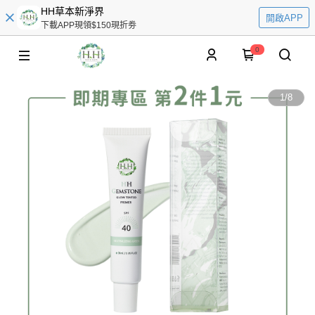
HH草本新淨界
開啟APP
下載APP現領$150現折劵
0
1
/
8