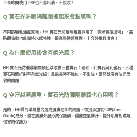
且長時間使用下來也不易出油、不脫妝！
Q 寶石光防曬隔離霜擦起來會黏膩嗎？
不同防曬乳油膩質地，HH 寶石光防曬隔離霜採用了「微米包覆技術」，高
防曬係數也能保持水感特性，提高整體延展性，十分好推且清爽！
Q 為什麼使用後會有柔光感？
HH 寶石光防曬隔離霜顏色萃取自三種寶石：琥珀、紅寶石與孔雀石，三種
寶石粉體折射率柔焦光線！且能長時不脫妝、不出油，當然就沒有油光反
射的問題！
Q 空汙越漸嚴重，寶石光防曬隔離霜也有用嗎？
是的，HH看到環境壓力造成肌膚老化的問題，特別添加氧化鋅(Zinc
Oxide)成分，能在肌膚外層形成保護膜，隔離空氣髒汙，提升肌膚對環境
傷害的保護力！