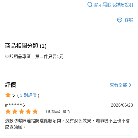
顯示電腦版詳細說明
客服
商品相關分類 (1)
⏰即期品專區｜第二件只要1元
評價
查看全部
5
(
3
則評價
)
m*********6
2026/06/23
|
【即期品】綠色
這款防曬隔離霜防曬係數足夠，又有潤色效果，咖啡機不上也不會
感覺油膩。