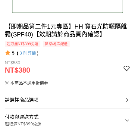
【即期品第二件1元專區】HH 寶石光防曬隔離
霜(SPF40)【效期請於商品頁內確認】
超取滿NT$399免運
國家/地區配送
5
(
3
則評價
)
NT$580
NT$380
※ 本商品不適用折價券
請選擇商品選項
付款與運送方式
超取滿NT$399免運
付款方式