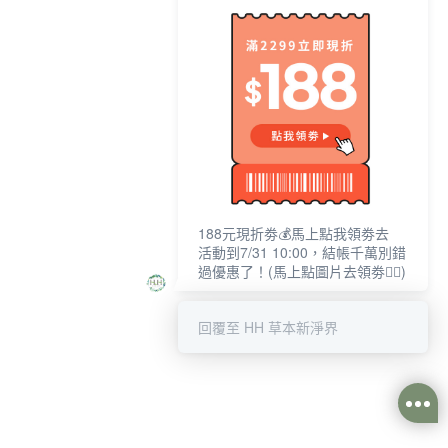
188元現折劵💰馬上點我領劵去
活動到7/31 10:00，結帳千萬別錯
過優惠了！(馬上點圖片去領劵☝🏻)
回覆至 HH 草本新淨界