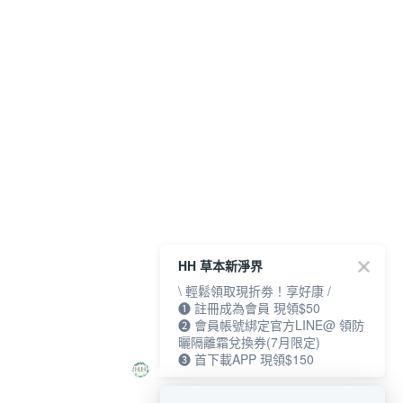
HH 草本新淨界
\ 輕鬆領取現折劵！享好康 /
❶ 註冊成為會員 現領$50
❷ 會員帳號綁定官方LINE@ 領防
曬隔離霜兌換券(7月限定)
❸ 首下載APP 現領$150